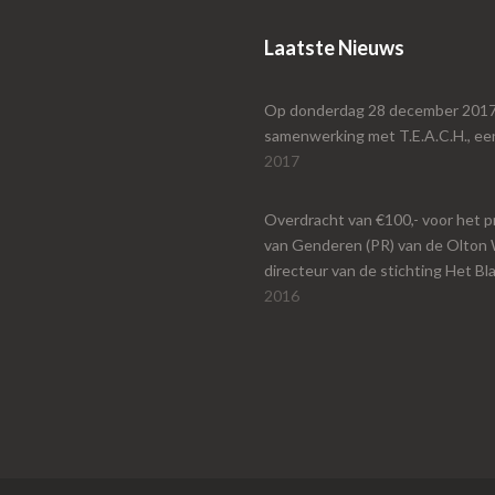
Laatste Nieuws
Op donderdag 28 december 2017 h
samenwerking met T.E.A.C.H., een 
2017
Overdracht van €100,- voor het 
van Genderen (PR) van de Olton 
directeur van de stichting Het B
2016