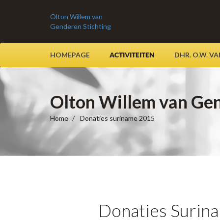
Olton Willem van
Genderen Stichting
HOMEPAGE
DHR. O.W. V
ACTIVITEITEN
Olton Willem van Ge
Home
Donaties suriname 2015
Donaties Surin